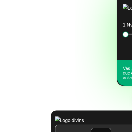
1 Nv
Vas 
que 
volv