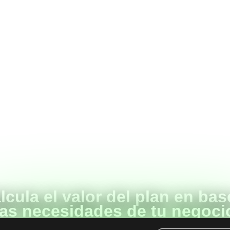
lcula el valor del plan en bas
las necesidades de tu negoci