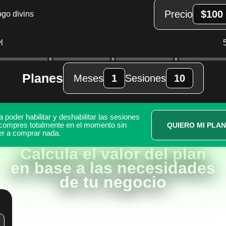
Precio
$100
l
Planes
Meses
1
Sesiones
10
a poder habilitar y deshabilitar las sesiones
compres totalmente en el momento sin
QUIERO MI PLAN
er a comprar nada.
Calcula el valor del plan
en base a las necesidades
de tu negocio