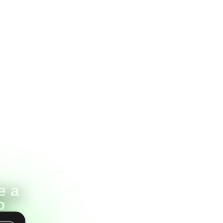
e a
o