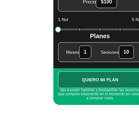
Precio
$100
1 Nvl
5 N
Planes
1
10
Meses
Sesiones
QUIERO MI PLAN
Vas a poder habilitar y deshabilitar las sesione
que compres totalmente en el momento sin volv
a comprar nada.
Garantía de devolució
La herramienta de DivinADS tiene una garant