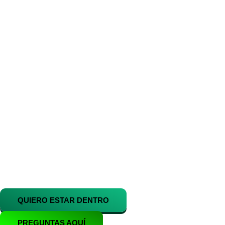
reembolso y te devolveremos todo
tu dinero.
!Empieza Ahora
con DivinADS!
1- Fácil de usar, sin configuraciones
complicadas
2- Ahorra tiempo con la automatización
avanzada
3- Recupera cuentas y evita suspensiones
Se uno de los primeros usuarios en utilizar
a DivinASD y obtén una ventaja nunca
antes vista con tus anuncios
QUIERO ESTAR DENTRO
PREGUNTAS AQUÍ