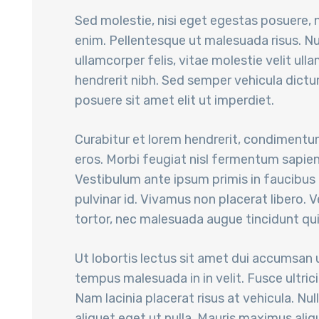
Sed molestie, nisi eget egestas posuere, ni
enim. Pellentesque ut malesuada risus. N
ullamcorper felis, vitae molestie velit ull
hendrerit nibh. Sed semper vehicula dictum
posuere sit amet elit ut imperdiet.
Curabitur et lorem hendrerit, condimentu
eros. Morbi feugiat nisl fermentum sapien
Vestibulum ante ipsum primis in faucibus o
pulvinar id. Vivamus non placerat libero
tortor, nec malesuada augue tincidunt qui
Ut lobortis lectus sit amet dui accumsan u
tempus malesuada in in velit. Fusce ultrici
Nam lacinia placerat risus at vehicula. Nul
aliquet eget ut nulla. Mauris maximus aliq