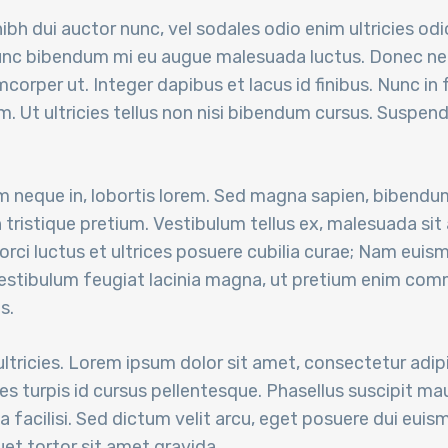
bh dui auctor nunc, vel sodales odio enim ultricies odio
unc bibendum mi eu augue malesuada luctus. Donec nec 
amcorper ut. Integer dapibus et lacus id finibus. Nunc in
. Ut ultricies tellus non nisi bibendum cursus. Suspendi
m neque in, lobortis lorem. Sed magna sapien, bibendu
 tristique pretium. Vestibulum tellus ex, malesuada sit
rci luctus et ultrices posuere cubilia curae; Nam euism
. Vestibulum feugiat lacinia magna, ut pretium enim co
s.
ltricies. Lorem ipsum dolor sit amet, consectetur adipi
es turpis id cursus pellentesque. Phasellus suscipit maur
la facilisi. Sed dictum velit arcu, eget posuere dui eui
uet tortor sit amet gravida.